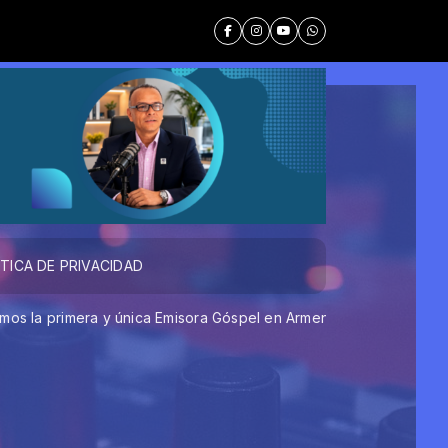
ÍTICA DE PRIVACIDAD
primera y única Emisora Góspel en Armenia Quindío, transmit