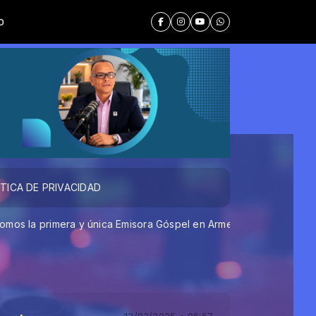
ÍTICA DE PRIVACIDAD
era y única Emisora Góspel en Armenia Quindío, transmitiendo