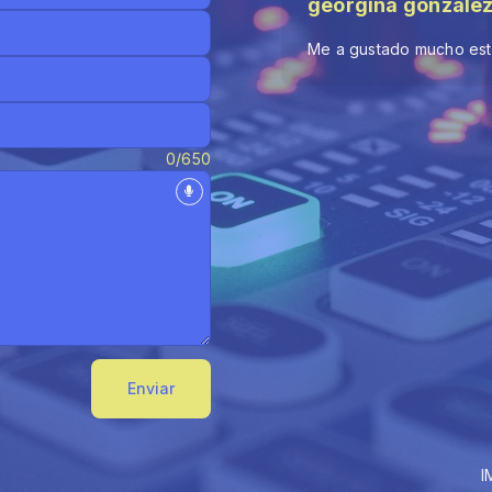
georgina gonzalez
Me a gustado mucho est
0/650
Enviar
IMPORTANCIA DE