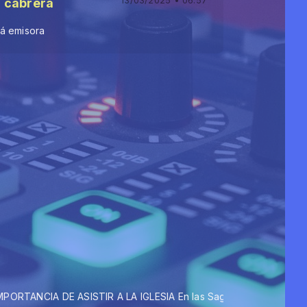
13/03/2025 • 06:57
 cabrera
á emisora
 ASISTIR A LA IGLESIA En las Sagradas Escrituras (Hebreos 10:25) 