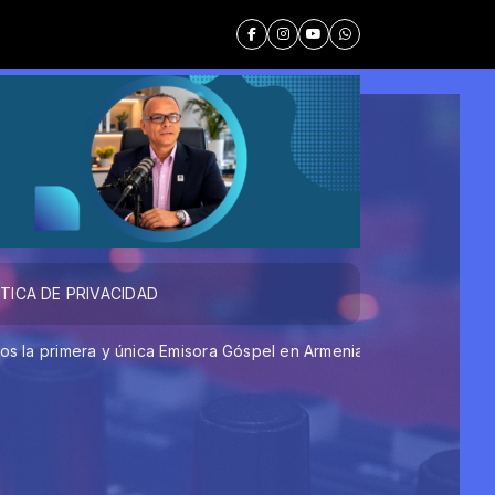
ÍTICA DE PRIVACIDAD
rimera y única Emisora Góspel en Armenia Quindío, transmitie